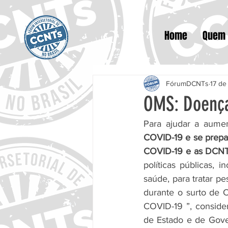
Home
Quem
FórumDCNTs
17 de
OMS: Doença
Para ajudar a aumen
COVID-19 e se prepar
COVID-19 e as DCNT
políticas públicas, i
saúde, para tratar p
durante o surto de C
COVID-19 ”, conside
de Estado e de Gove