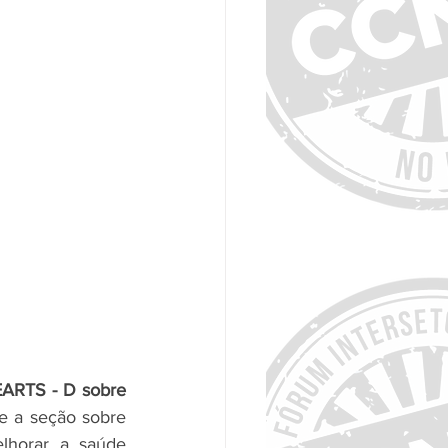
ARTS - D sobre 
 a seção sobre 
lhorar a saúde 