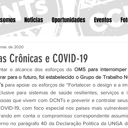
 somos
Notícias
Oportunidades
Eventos
Fo
 mai. de 2020
s Crônicas e COVID-19
tar o alcance dos esforços da 
OMS para interromper
ar para o futuro, foi estabelecido o Grupo de Trabalho N
s 
para apoiar os esforços de “Fortalecer o design e a i
nclusive para sistemas de saúde resilientes, serviços e i
essoas que vivem com DCNTs e prevenir e controlar seus f
OVID-19, com foco especial nos países mais vulneráveis 
rando em conta o compromisso correspondente assumid
rno no parágrafo 40 da Declaração Política da UNGA de