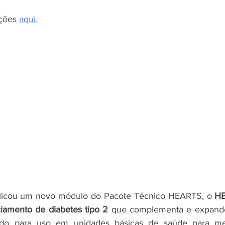
ções 
aqui.
cou um novo módulo do Pacote Técnico HEARTS, o 
HE
iamento de diabetes tipo 2 
que complementa e expande
vido para uso em unidades básicas de saúde para me