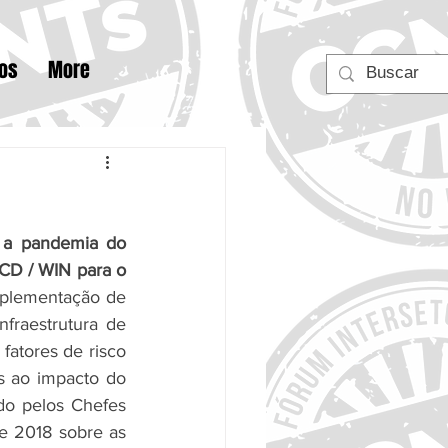
tos
More
 a pandemia do 
CD / WIN para o 
mplementação de 
nfraestrutura de 
atores de risco 
​​ao impacto do 
o pelos Chefes 
 2018 sobre as 