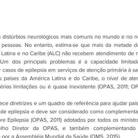
s distúrbios neurológicos mais comuns no mundo e no no
 pessoas. No entanto, estima-se que mais da metade d
a Latina e no Caribe (ALC) não recebem atendimento de 
Um dos principais problemas é a capacidade limitada d
r casos de epilepsia em serviços de atenção primária à sa
s países da América Latina e do Caribe, o nível de ate
sérias limitações ou é quase inexistente (OPAS, 2011; OPA
ce diretrizes e um quadro de referência para ajudar paíse
 de epilepsia e deve ser considerado como complementan
e Epilepsia (OPAS, 2011) adotados por todos os ministr
lho Diretor da OPAS, e também complementando a
por a Assembléia Mundial da Saúde (OMS, 2015).