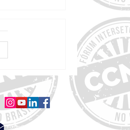
diretrizes da OMS revelam que até
s riscos de demência podem ser
os ou adiados
ForumCCNTs@gmail.com