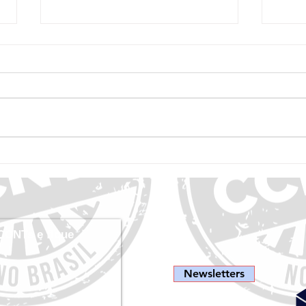
Manual de Advocacy em Câncer de
Novas 
Mama UICC
45% do
evitad
CCNTs e fique
Newsletters