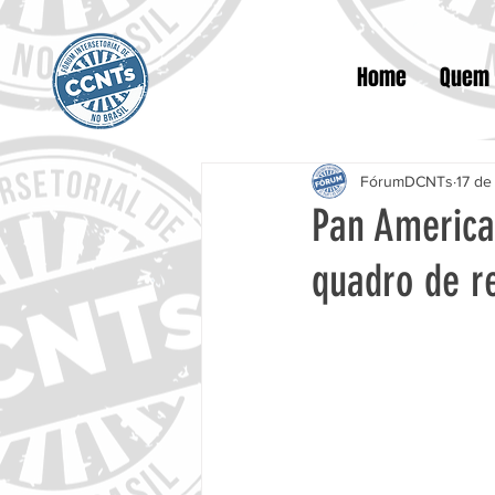
Home
Quem
FórumDCNTs
17 de
Pan American
quadro de re