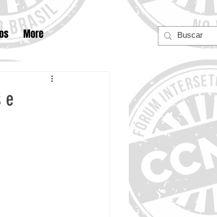
tos
More
s e