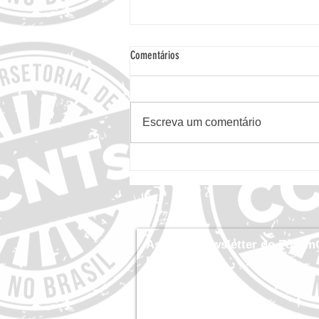
Comentários
Escreva um comentário
FórumCCNTs Endossa Relatório Global da
NCD Alliance sobre Acesso a
Medicamentos, Diagnósticos e
Dispositivos Médicos para CCNTs
Assine a newsletter do Fórum
por dentro!