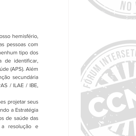
sso hemisfério, 
as pessoas com 
nenhum tipo dos 
e identificar, 
úde (APS). Além 
nção secundária 
S / ILAE / IBE, 
s projetar seus 
do a Estratégia 
os de saúde das 
 resolução e 