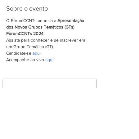
Sobre o evento
O FórumCCNTs anuncia a 
Apresentação 
dos Novos Grupos Temáticos (GTs) 
FórumCCNTs 2024.
Assista para conhecer e se inscrever em 
um Grupo Temático (GT).
Candidate-se 
aqui
.
Acompanhe ao vivo 
aqui
.
Assine a newsletter do FórumCCNTs
e fique por dentro!
Enviar