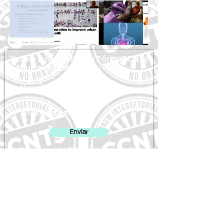
Assine a newsletter do FórumCCNTs
e fique por dentro!
Enviar
ForumCCNTs@gmail.com