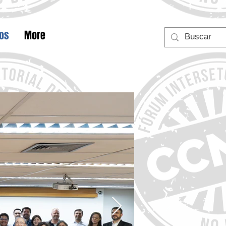
tos
More