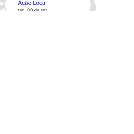
Ação Local
ter., 08 de set.
Mais informações
Saiba mais
JCI - JCI Patient
Safety Pathways
Grand Rounds -