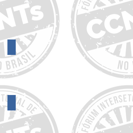
7° Encontro FórumDCNTs
3º Encontro FórumDCNTs