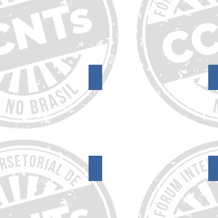
10º Encontro FórumDCNTs
6° Encontro FórumDCNTs