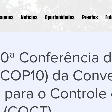
 somos
Notícias
Oportunidades
Eventos
Fo
0ª Conferência 
 (COP10) da Conv
 para o Controle
 (CQCT)