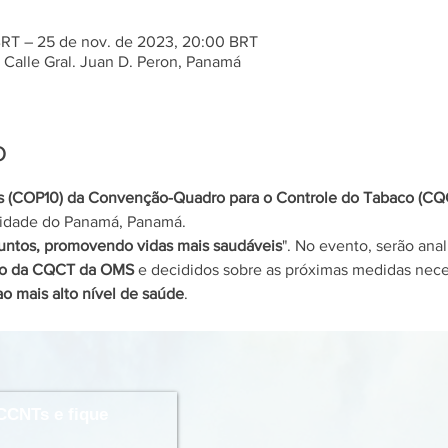
BRT – 25 de nov. de 2023, 20:00 BRT
Calle Gral. Juan D. Peron, Panamá
o
es (COP10) da Convenção-Quadro para o Controle do Tabaco (CQ
idade do Panamá, Panamá.
untos, promovendo vidas mais saudáveis
". No evento, serão ana
o da CQCT da OMS
 e decididos sobre as próximas medidas neces
ao mais alto nível de saúde
.
CCNTs e fique