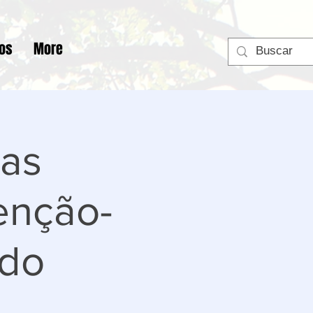
tos
More
das
enção-
 do