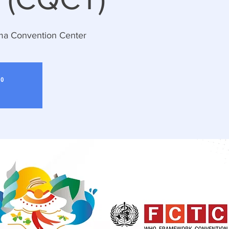
a Convention Center
do