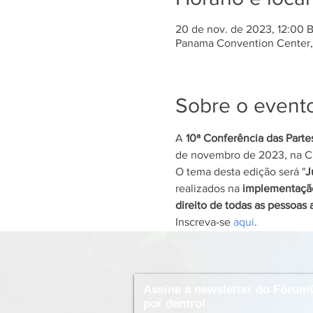
20 de nov. de 2023, 12:00 
Panama Convention Center, 
Sobre o event
A 
10ª Conferência das Part
de novembro de 2023, na C
O tema desta edição será "
J
realizados na 
implementaçã
direito de todas as pessoas 
Inscreva-se 
aqui
.
Assine a newsletter do Fórum
por dentro!