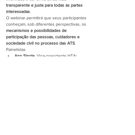
transparente e justa para todas as partes 
interessadas
.
O webinar permitirá que seus participantes 
conheçam, sob diferentes perspectivas, os 
mecanismos e possibilidades de 
participação das pessoas, cuidadores e 
sociedade civil no processo das ATS
.
Painelistas
Ann Single
, Vice-presidente HTAi, 
Austrália
Mostrar mais
Assine a newsletter do FórumCCNTs
e fique por dentro!