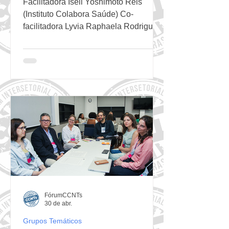
Facilitadora Iseli Yoshimoto Reis
(Instituto Colabora Saúde) Co-
facilitadora Lyvia Raphaela Rodrigues
de Melo (Movimento Influencers
Diabetes Brasil) GT Saúde Digital para
CCNTs durante o 18º Encontro do
FórumCCNTs. Foto: FórumCCNTs
Justificativa para existência do GT A
ascensão das condições crônicas não
transmissíveis (CCNTs) no Brasil —
responsáveis por aproximadamente
72% dos óbitos nacionais, segundo o
Ministério da Saúde — evidencia a
urgência de estratégias intersetori
FórumCCNTs
30 de abr.
Grupos Temáticos