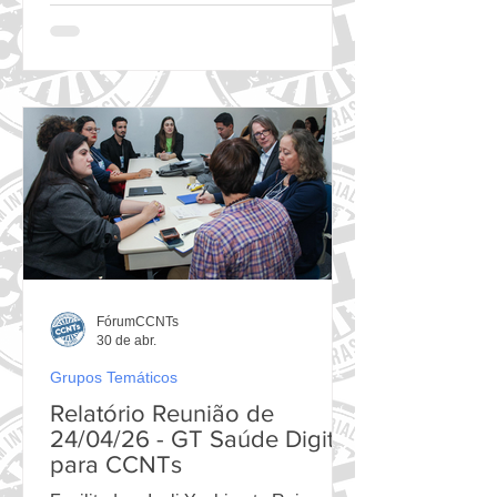
e AVC durante o 18º Encontro do
FórumCCNTs. Foto: FórumCCNTs
Justificativa para existência do GT A
persistência de tempos elevados de
espera na Atenção Primária
compromete o rastreio e o
monitoramento das CCNTs, em
especial das condições/doenças
cardiovasculares, reduzindo a
capacidade de reduzir riscos de
eventos agudos e impacta
FórumCCNTs
30 de abr.
Grupos Temáticos
Relatório Reunião de
24/04/26 - GT Saúde Digital
para CCNTs