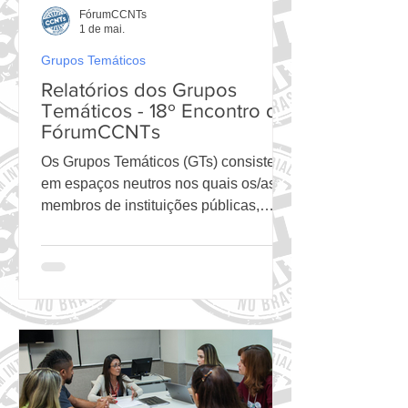
FórumCCNTs
1 de mai.
Grupos Temáticos
Relatórios dos Grupos
Temáticos - 18º Encontro do
FórumCCNTs
Os Grupos Temáticos (GTs) consistem
em espaços neutros nos quais os/as
membros de instituições públicas,
privadas, multilaterais ou da sociedade
civil colaboram entre si para identificar
problemas prioritários relacionados às
condições crônicas não transmissíveis
(CCNTs) e seus fatores de risco no
Brasil. Estes stakeholders delineiam
ações estratégicas multi e
intersetoriais com vistas a reverter
ameaças à saúde pública e avançar