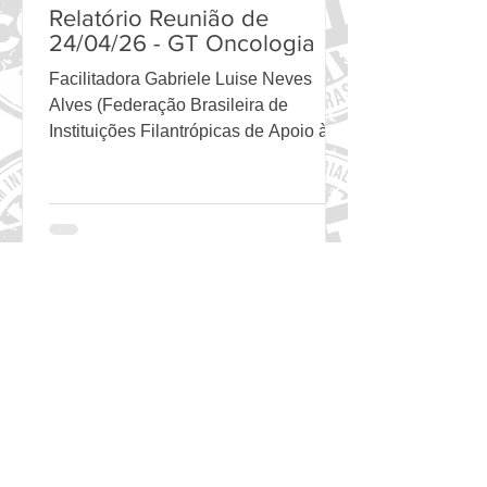
Relatório Reunião de
24/04/26 - GT Oncologia
Facilitadora Gabriele Luise Neves
Alves (Federação Brasileira de
Instituições Filantrópicas de Apoio à
Saúde da Mama - FEMAMA) Co-
facilitadora Heloisa Quaggio (Amigos
da Oncologia e Hematologia -
Amigo_H) GT Oncologia durante o 18º
Encontro do FórumCCNTs. Foto:
FórumCCNTs Justificativa para
existência do GT A manutenção de um
Grupo de Trabalho em Oncologia no
FórumCCNTs em 2026 é estratégica,
em um cenário de aumento da
incidência de câncer e de profundas
desigualdades region