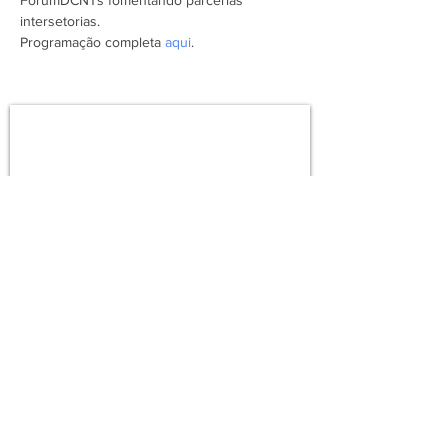
FórumDCNTs fomentando parcerias 
intersetorias. 
Programação completa 
aqui
.
Assine a newsletter do FórumCCNTs
e fique por dentro!
Enviar