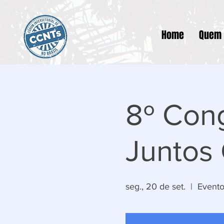
Home
Quem
8º Cong
Juntos
seg., 20 de set.
  |  
Evento