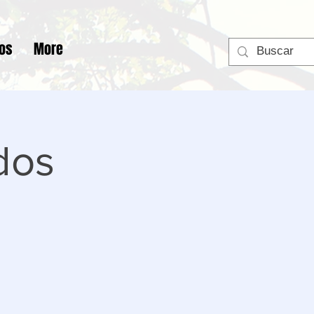
tos
More
dos