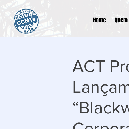
Home
Quem
ACT Pr
Lançam
“Blackw
Corpora