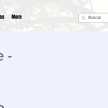
tos
More
 -
o,