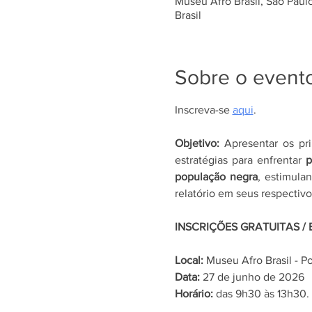
Museu Afro Brasil, São Paulo
Brasil
Sobre o event
Inscreva-se 
aqui
.
Objetivo:
 Apresentar os pr
estratégias para enfrentar 
p
população negra
, estimula
relatório em seus respectiv
INSCRIÇÕES GRATUITAS /
Local: 
Museu Afro Brasil - Po
Data: 
27 de junho de 2026
Horário:
 das 9h30 às 13h30.