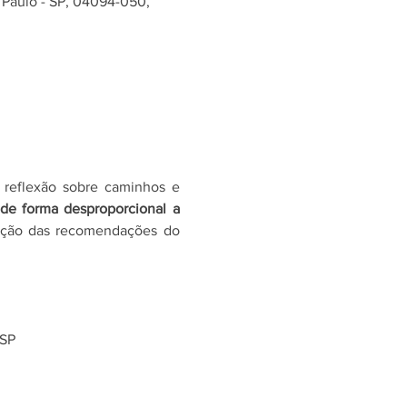
o Paulo - SP, 04094-050,
reflexão sobre caminhos e 
 de forma desproporcional a 
tação das recomendações do 
 SP