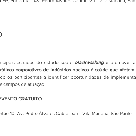
-SP, Portão 10 - Av. Pedro Álvares Cabral, s/n - Vila Mariana, Sã
o
incipais achados do estudo sobre 
blackwashing 
e promover a 
ráticas corporativas de indústrias nocivas à saúde que afetam
ndo os participantes a identificar oportunidades de implemen
os campos de atuação.  
 EVENTO GRATUITO
rtão 10, Av. Pedro Álvares Cabral, s/n - Vila Mariana, São Paulo -