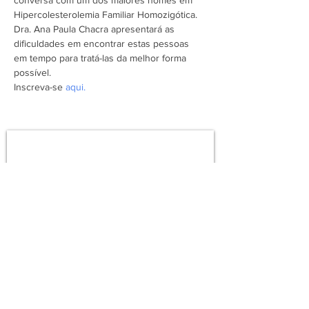
conversa com um dos maiores nomes em 
Hipercolesterolemia Familiar Homozigótica.

Dra. Ana Paula Chacra apresentará as 
dificuldades em encontrar estas pessoas 
em tempo para tratá-las da melhor forma 
possível.
Inscreva-se 
aqui.
Assine a newsletter do FórumCCNTs
e fique por dentro!
Enviar