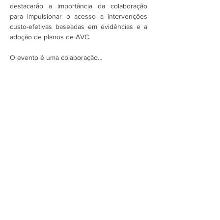
destacarão a importância da colaboração 
para impulsionar o acesso a intervenções 
custo-efetivas baseadas em evidências e a 
adoção de planos de AVC. 
O evento é uma colaboração…
Mostrar mais
Assine a newsletter do FórumCCNTs
e fique por dentro!
Enviar