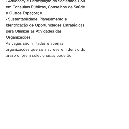
- Advocacy e Participação da Sociedade Civil 
em Consultas Públicas, Conselhos de Saúde 
e Outros Espaços; e
- Sustentabilidade, Planejamento e 
Identificação de Oportunidades Estratégicas 
para Otimizar as Atividades das 
Organizações.
As vagas são limitadas e apenas 
organizações que se inscreverem dentro do 
prazo e forem selecionadas poderão 
participar. Edital com ficha de inscrição 
abaixo.
 Inscrições até 17 de…
Mostrar mais
Assine a newsletter do FórumCCNTs
e fique por dentro!