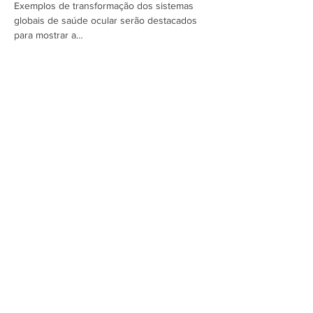
Exemplos de transformação dos sistemas 
globais de saúde ocular serão destacados 
para mostrar a…
Mostrar mais
Assine a newsletter do FórumCCNTs
e fique por dentro!
Enviar