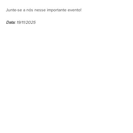
Junte-se a nós nesse importante evento!
Data: 
19/11/2025
Mostrar mais
Assine a newsletter do FórumCCNTs
e fique por dentro!
Enviar