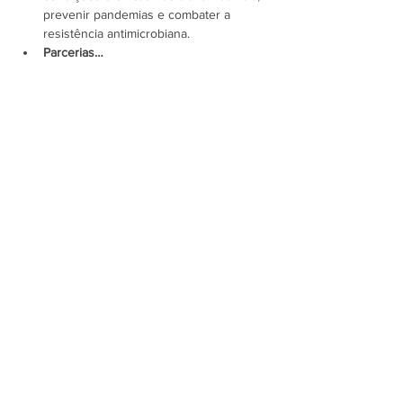
prevenir pandemias e combater a 
resistência antimicrobiana.
Parcerias…
Mostrar mais
Assine a newsletter do FórumCCNTs
e fique por dentro!
Enviar