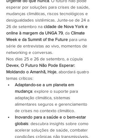
urgente do que nunca
. O futuro não pode 
esperar por soluções para crises de saúde, 
mudanças climáticas, riscos tecnológicos e 
desigualdades sistêmicas. Junte-se de 24 a 
26 de setembro na 
cidade de Nova York e
online à margem da UNGA 79
, da 
Climate 
Week e da Summit of the Future
 para uma 
série de entrevistas ao vivo, momentos de 
networking e conversas.
Nos dias 25 e 26 de setembro, a cúpula 
Devex
, 
O Futuro Não Pode Esperar: 
Moldando o Amanhã, Hoje
, abordará quatro 
temas críticos:
Adaptando-se a um planeta em 
mudança
: explore o suporte para 
adaptação climática, sistemas 
alimentares seguros e gerenciamento 
de crises no contexto climático.
Inovando para a saúde e o bem-estar 
globais
: descubra insights sobre como 
acelerar soluções de saúde, combater 
condições crônicas não transmissíveis, 