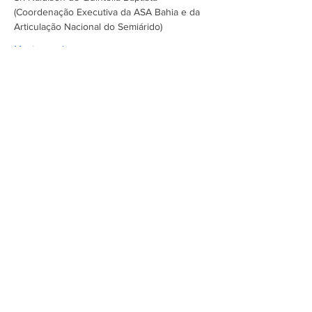
(Coordenação Executiva da ASA Bahia e da 
Articulação Nacional do Semiárido)
Mostrar mais
Assine a newsletter do FórumCCNTs
e fique por dentro!
Enviar