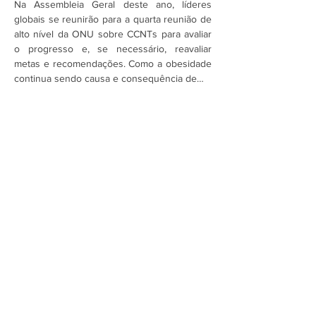
Na Assembleia Geral deste ano, líderes 
globais se reunirão para a quarta reunião de 
alto nível da ONU sobre CCNTs para avaliar 
o progresso e, se necessário, reavaliar 
metas e recomendações. Como a obesidade 
continua sendo causa e consequência de…
Mostrar mais
Assine a newsletter do FórumCCNTs
e fique por dentro!
Enviar