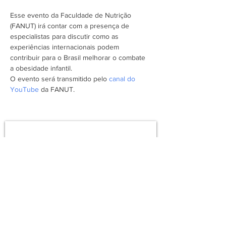
Esse evento da Faculdade de Nutrição 
(FANUT) irá contar com a presença de 
especialistas para discutir como as 
experiências internacionais podem 
contribuir para o Brasil melhorar o combate 
a obesidade infantil.
O evento será transmitido pelo
 canal do 
YouTube
 da FANUT.
Assine a newsletter do FórumCCNTs
e fique por dentro!
Enviar