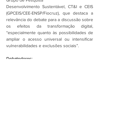
Grupo de Pesquisa  
Desenvolvimento Sustentável, CT&I e CEIS 
(GPCEIS/CEE-ENSP/Fiocruz), que destaca a 
relevância do debate para a discussão sobre 
os efeitos da transformação digital, 
“especialmente quanto às possibilidades de 
ampliar o acesso universal ou intensificar 
vulnerabilidades e exclusões sociais”.  
Debatedores: 
Mostrar mais
Assine a newsletter do FórumCCNTs
e fique por dentro!