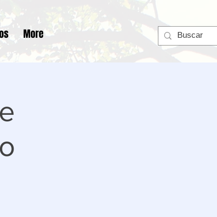
tos
More
e
 o