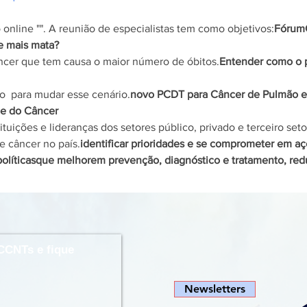
 online "
". A reunião de especialistas tem como objetivos:
Fórum
e mais mata?
câncer que tem causa o maior número de óbitos.
Entender como o p
o 
 para mudar esse cenário.
novo PCDT para Câncer de Pulmão e d
le do Câncer
tituições e lideranças dos setores público, privado e terceiro seto
e câncer no país.
identificar prioridades e se comprometer em açõ
olíticas
que melhorem prevenção, diagnóstico e tratamento, red
CCNTs e fique
Newsletters