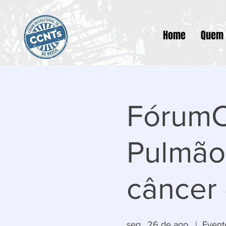
Home
Quem
FórumC
Pulmão:
câncer
seg., 26 de ago.
  |  
Evento