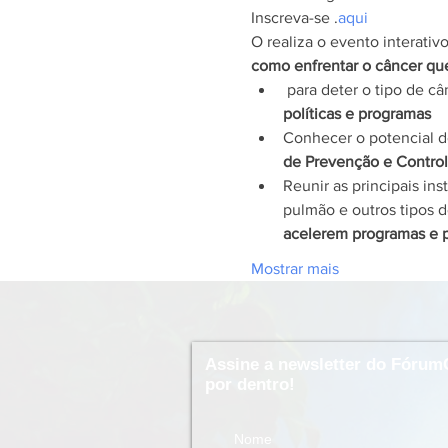
Inscreva-se 
.
aqui
O 
realiza o evento interativo
como enfrentar o câncer qu
 para deter o tipo de 
políticas e programas
Conhecer o potencial d
de Prevenção e Contro
Reunir as principais ins
pulmão e outros tipos d
acelerem programas e p
Mostrar mais
Assine a newsletter do Fórum
por dentro!