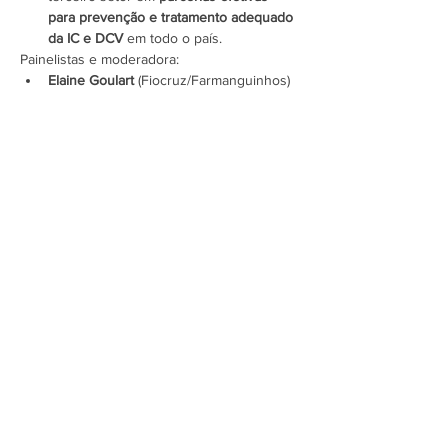
para prevenção e tratamento adequado 
da IC e DCV
 em todo o país.
Painelistas e moderadora:
Elaine Goulart
 (Fiocruz/Farmanguinhos)
Mostrar mais
Assine a newsletter do FórumCCNTs
e fique por dentro!
Enviar