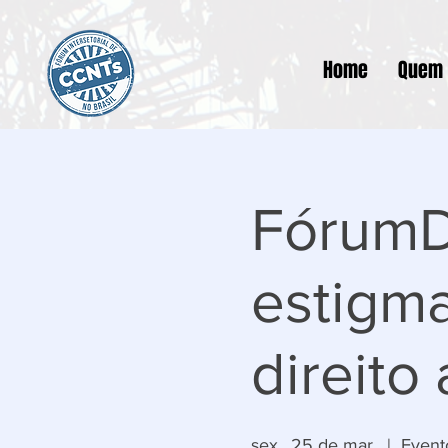
Home
Quem
FórumD
estigm
direito
sex., 25 de mar.
  |  
Event