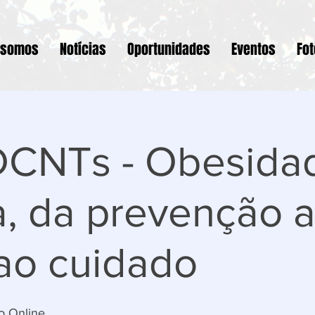
 somos
Notícias
Oportunidades
Eventos
Fo
CNTs - Obesida
a, da prevenção 
 ao cuidado
o Online