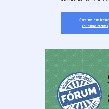
O registro está fecha
Ver outros eventos