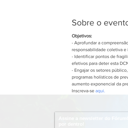
Sobre o event
Objetivos:
- Aprofundar a compreensão 
responsabilidade coletiva e 
- Identificar pontos de frag
efetivos para deter esta DCNT
- Engajar os setores público
programas holísticos de pre
aumento exponencial da pre
Inscreva-se 
aqui. 
Assine a newsletter do Fórum
por dentro!