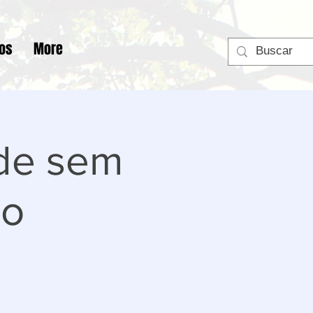
tos
More
de sem
ao