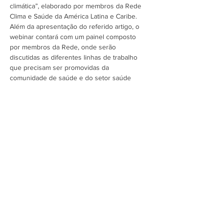
climática”, elaborado por membros da Rede 
Clima e Saúde da América Latina e Caribe. 
Além da apresentação do referido artigo, o 
webinar contará com um painel composto 
por membros da Rede, onde serão 
discutidas as diferentes linhas de trabalho 
que precisam ser promovidas da 
comunidade de saúde e do setor saúde 
para garantir uma vida…
Mostrar mais
Assine a newsletter do FórumCCNTs
e fique por dentro!
Enviar