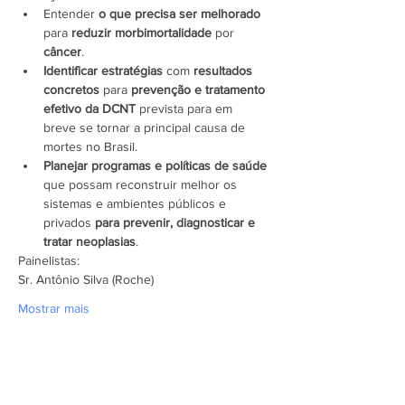
Entender 
o que precisa ser melhorado
para 
reduzir morbimortalidade
 por 
câncer
.
Identificar estratégias
 com 
resultados 
concretos
 para 
prevenção e tratamento 
efetivo
da DCNT
 prevista para em 
breve se tornar a principal causa de 
mortes no Brasil.
Planejar programas e políticas de saúde
que possam reconstruir melhor os 
sistemas e ambientes públicos e 
privados 
para prevenir, diagnosticar e 
tratar neoplasias
.
Painelistas:
Sr. Antônio Silva (Roche)
Mostrar mais
Assine a newsletter do FórumCCNTs
e fique por dentro!