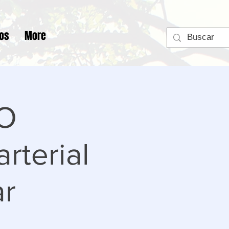
tos
More
 O
rterial
ar