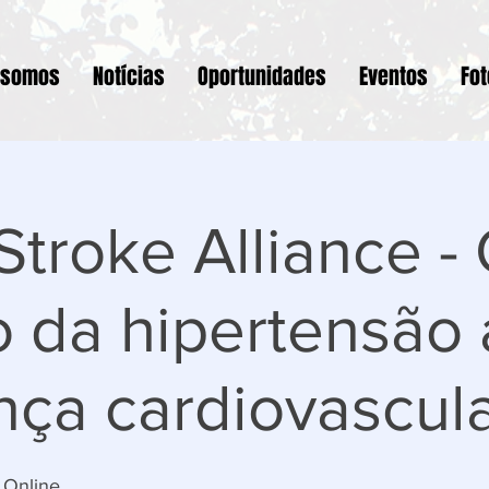
 somos
Notícias
Oportunidades
Eventos
Fo
Stroke Alliance -
 da hipertensão a
ça cardiovascul
 Online.