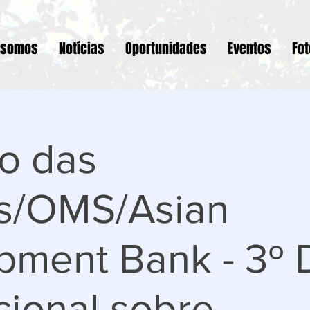
 somos
Notícias
Oportunidades
Eventos
Fo
o das
as/OMS/Asian
pment Bank - 3º 
cional sobre