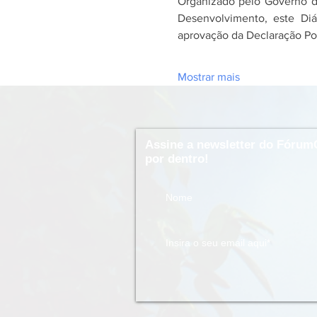
Organizado pelo Governo da
Desenvolvimento, este Di
aprovação da Declaração Pol
Mostrar mais
Assine a newsletter do Fórum
por dentro!