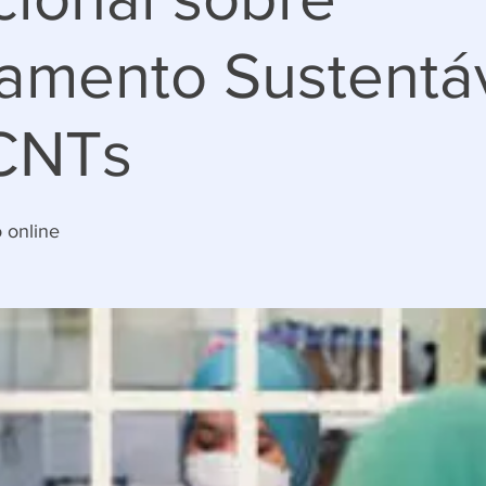
iamento Sustentá
CNTs
 online