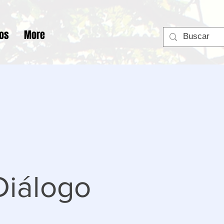
tos
More
Diálogo