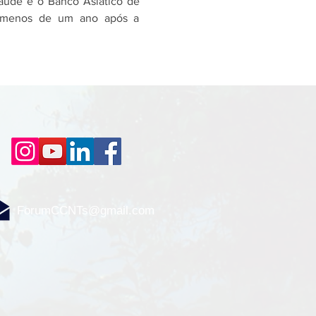
aúde e o Banco Asiático de 
o menos de um ano após a 
ForumCCNTs@gmail.com