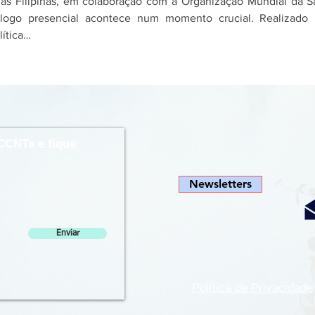
s Filipinas, em colaboração com a Organização Mundial da S
álogo presencial acontece num momento crucial. Realizad
ítica…
CCNTs e fique
Newsletters
Enviar
Política de Privacidade