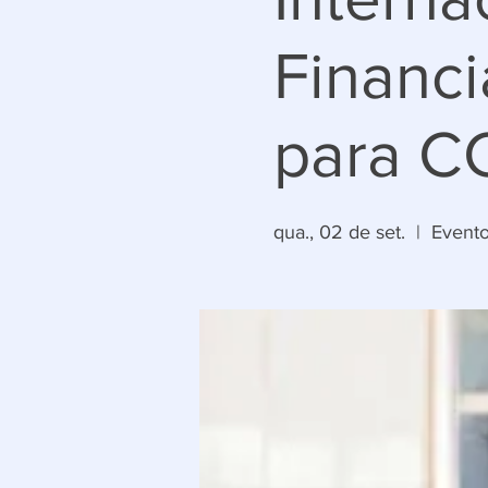
Financ
para C
qua., 02 de set.
  |  
Evento