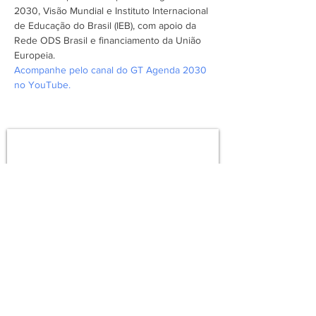
2030, Visão Mundial e Instituto Internacional 
de Educação do Brasil (IEB), com apoio da 
Rede ODS Brasil e financiamento da União 
Europeia. 
Acompanhe pelo canal do GT Agenda 2030 
no YouTube.
Assine a newsletter do FórumCCNTs
e fique por dentro!
Enviar