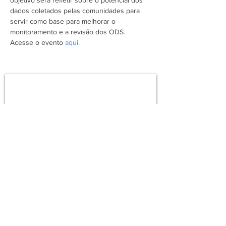
objetivo será refletir sobre o potencial dos 
dados coletados pelas comunidades para 
servir como base para melhorar o 
monitoramento e a revisão dos ODS.
Acesse o evento 
aqui.
Assine a newsletter do FórumCCNTs
e fique por dentro!
Enviar