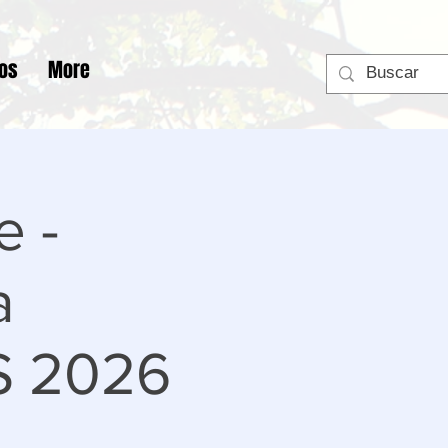
tos
More
e -
a
S 2026