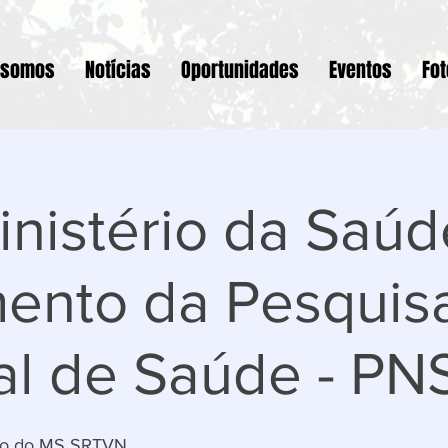
 somos
Notícias
Oportunidades
Eventos
Fo
nistério da Saúd
ento da Pesquis
al de Saúde - PN
rio do MS SRTVN