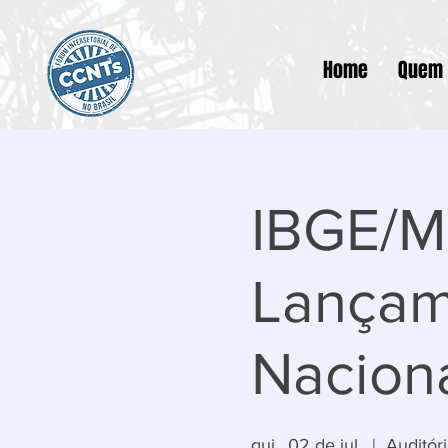
Home
Quem
IBGE/Mi
Lançam
Nacion
qui., 02 de jul.
  |  
Auditó