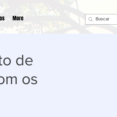
tos
More
to de
com os