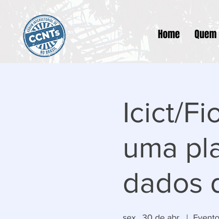
Home
Quem
Icict/F
uma pla
dados 
sex., 30 de abr.
  |  
Evento