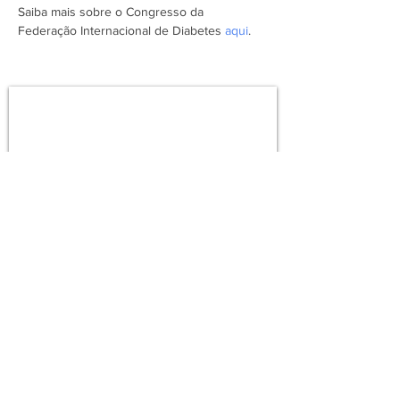
Saiba mais sobre o Congresso da 
Federação Internacional de Diabetes 
aqui
.
Assine a newsletter do FórumCCNTs
e fique por dentro!
Enviar
ForumCCNTs@gmail.com