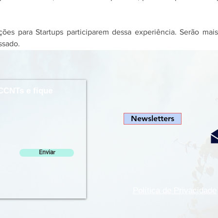
ições para Startups participarem dessa experiência. Serão mai
ssado.
CCNTs e fique
Newsletters
Enviar
Política de Privacidade