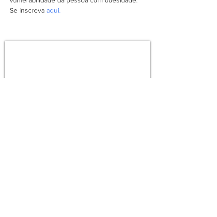
vulnerabilidade da pessoa com obesidade.
Se inscreva 
aqui.
Assine a newsletter do FórumCCNTs
e fique por dentro!
Enviar
ForumCCNTs@gmail.com