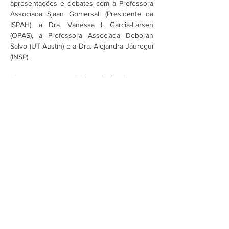
apresentações e debates com a Professora 
Associada Sjaan Gomersall (Presidente da 
ISPAH), a Dra. Vanessa I. Garcia-Larsen 
(OPAS), a Professora Associada Deborah 
Salvo (UT Austin) e a Dra. Alejandra Jáuregui 
(INSP). 
Os participantes também poderão obter…
Mostrar mais
Assine a newsletter do FórumCCNTs
e fique por dentro!
Enviar