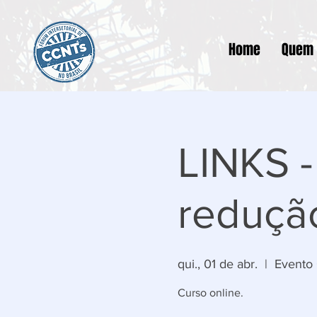
Home
Quem
LINKS -
reduçã
qui., 01 de abr.
  |  
Evento 
Curso online.