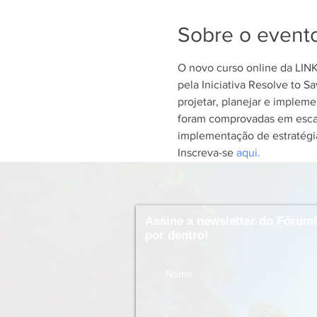
Sobre o event
O novo curso online da LINK
pela Iniciativa Resolve to 
projetar, planejar e implem
foram comprovadas em escal
implementação de estratégi
Inscreva-se 
aqui.
Assine a newsletter do Fórum
por dentro!