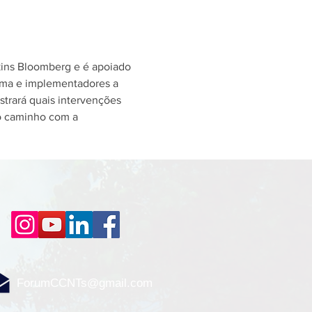
kins Bloomberg e é apoiado 
rama e implementadores a 
strará quais intervenções 
o caminho com a 
ForumCCNTs@gmail.com