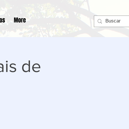
tos
More
ais de