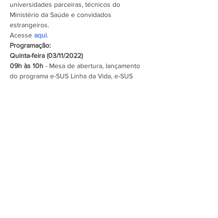
universidades parceiras, técnicos do 
Ministério da Saúde e convidados 
estrangeiros.
Acesse 
aqui
.
Programação:
Quinta-feira (03/11/2022)
09h às 10h 
- Mesa de abertura, lançamento 
do programa e-SUS Linha da Vida, e-SUS 
Declarações, e-SUS SINAN e e-SUS Notifica.
Mostrar mais
Assine a newsletter do FórumCCNTs
e fique por dentro!
Enviar