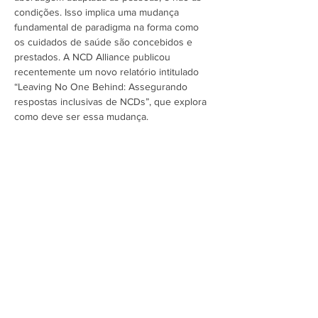
condições. Isso implica uma mudança 
fundamental de paradigma na forma como 
os cuidados de saúde são concebidos e 
prestados. A NCD Alliance publicou 
recentemente um novo relatório intitulado 
“Leaving No One Behind: Assegurando 
respostas inclusivas de NCDs”, que explora 
como deve ser essa mudança.

Com base nas…
Mostrar mais
Assine a newsletter do FórumCCNTs
e fique por dentro!