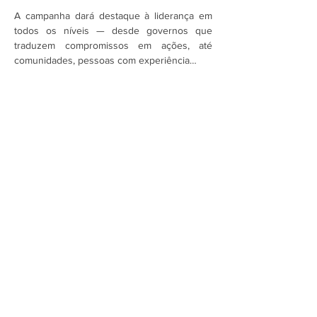
A campanha dará destaque à liderança em 
todos os níveis — desde governos que 
traduzem compromissos em ações, até 
comunidades, pessoas com experiência…
Mostrar mais
Assine a newsletter do FórumCCNTs
e fique por dentro!
Enviar