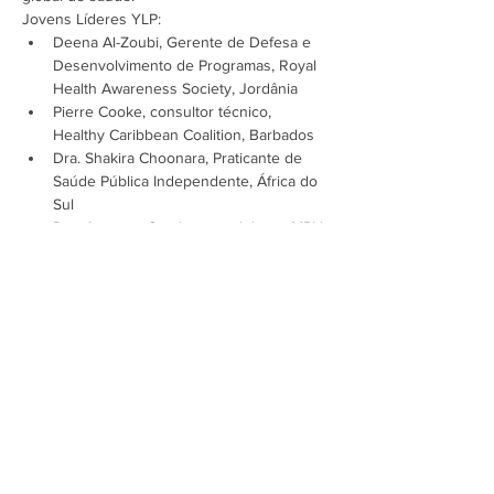
Jovens Líderes YLP:
Deena Al-Zoubi, Gerente de Defesa e 
Desenvolvimento de Programas, Royal 
Health Awareness Society, Jordânia
Pierre Cooke, consultor técnico, 
Healthy Caribbean Coalition, Barbados
Dra. Shakira Choonara, Praticante de 
Saúde Pública Independente, África do 
Sul
Dra. Apoorva Gomber, candidata a MPH, 
Escola de…
Mostrar mais
Assine a newsletter do FórumCCNTs
e fique por dentro!