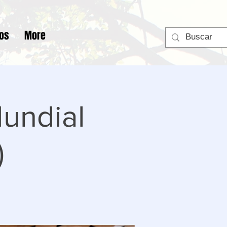
tos
More
undial
)