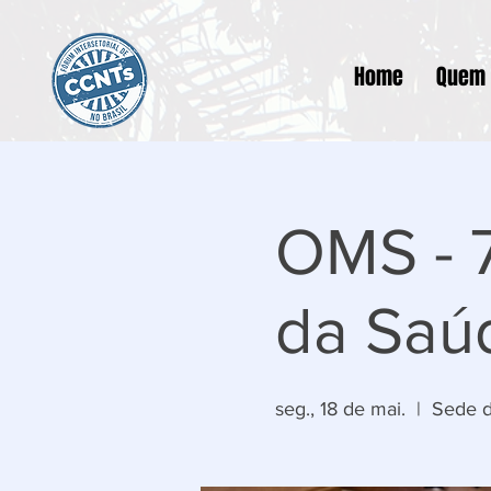
Home
Quem
OMS - 
da Saú
seg., 18 de mai.
  |  
Sede d