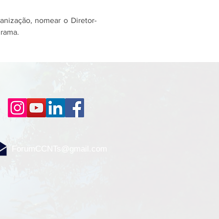
anização, nomear o Diretor-
grama. 
ForumCCNTs@gmail.com