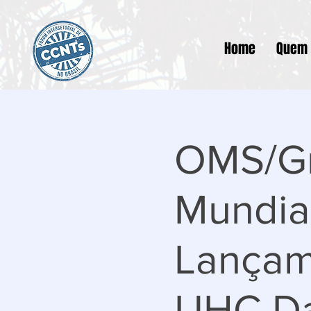
Home
Quem
OMS/G
Mundia
Lançam
UHC D