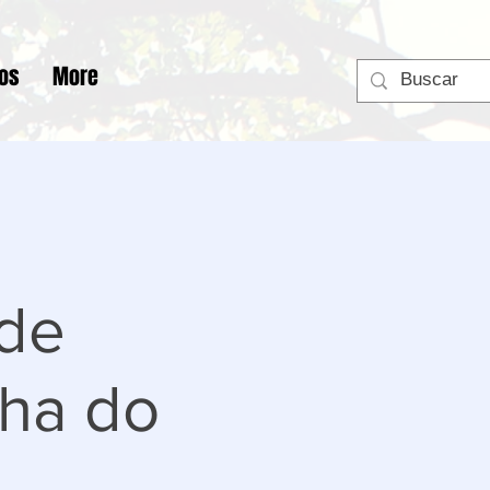
tos
More
 de
ha do