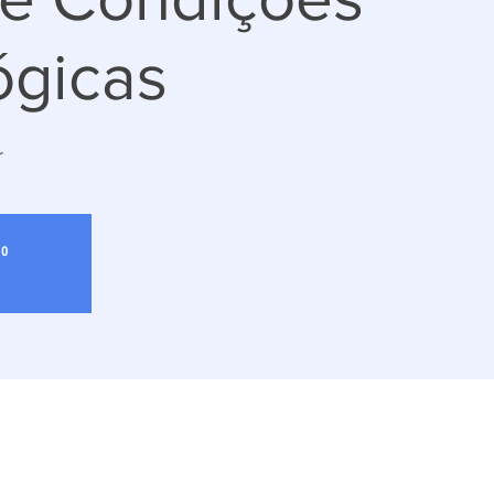
ógicas
r
do