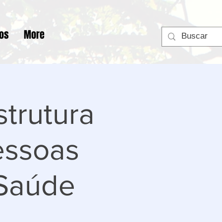
tos
More
trutura
essoas
Saúde