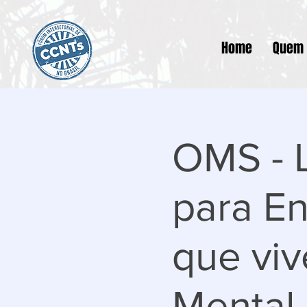
Home
Quem
OMS - 
para E
que vi
Mental