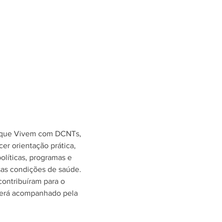
s que Vivem com DCNTs, 
r orientação prática, 
líticas, programas e 
sas condições de saúde. 
ontribuíram para o 
 será acompanhado pela 