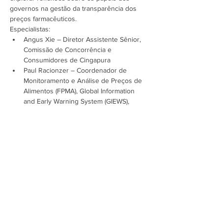
governos na gestão da transparência dos 
preços farmacêuticos.
Especialistas:
Angus Xie – Diretor Assistente Sênior, 
Comissão de Concorrência e 
Consumidores de Cingapura
Paul Racionzer – Coordenador de 
Monitoramento e Análise de Preços de 
Alimentos (FPMA), Global Information 
and Early Warning System (GIEWS), 
Divisão de Mercados e Comércio, FAO
Inscreva-se…
Mostrar mais
Assine a newsletter do FórumCCNTs
e fique por dentro!