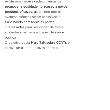
existe uma necessidade universal de 
promover a equidade no acesso a novos 
produtos eficazes
, garantindo que os 
avanços médicos sejam acessíveis e 
trabalhando com todas as partes 
interessadas para responder de forma 
sustentável às necessidades de saúde 
pública.
O objetivo desta 
Hard Talk sobre CCNTs
 é 
aproveitar as perspectivas sobre os 
desafios e oportunidades atuais na redução 
das despesas de saúde das…
Mostrar mais
Assine a newsletter do FórumCCNTs
e fique por dentro!