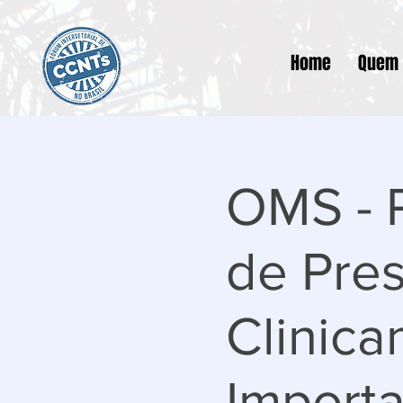
Home
Quem
OMS - P
de Pres
Clinica
Importa