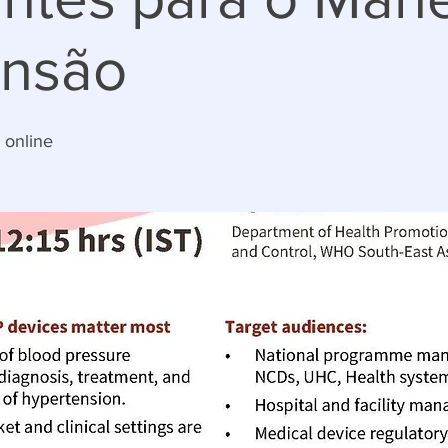
ensão
 online