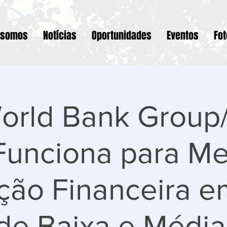
 somos
Notícias
Oportunidades
Eventos
Fo
rld Bank Group/
Funciona para Me
ção Financeira e
 de Baixa e Médi