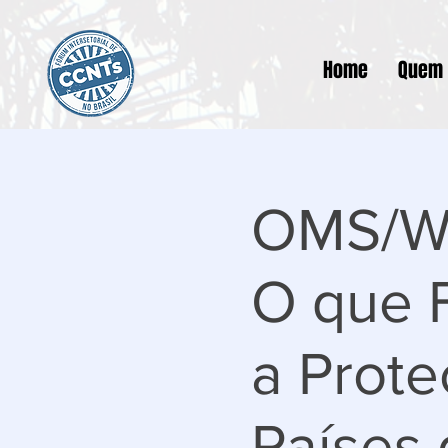
Home
Quem
OMS/Wo
O que 
a Prote
Países