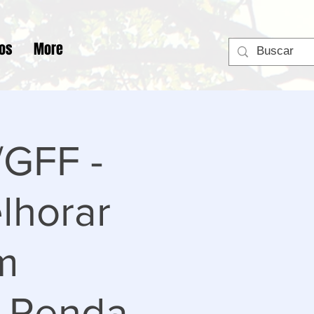
tos
More
GFF -
lhorar
m
a Renda